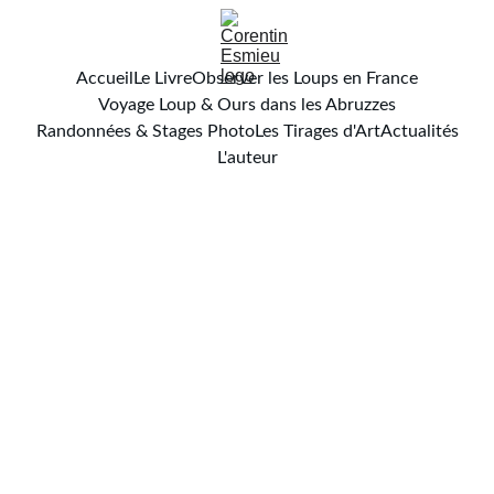
Accueil
Le Livre
Observer les Loups en France
Voyage Loup & Ours dans les Abruzzes
Randonnées & Stages Photo
Les Tirages d'Art
Actualités
L'auteur
Corentin Esmieu
10/6/2025
1 min read